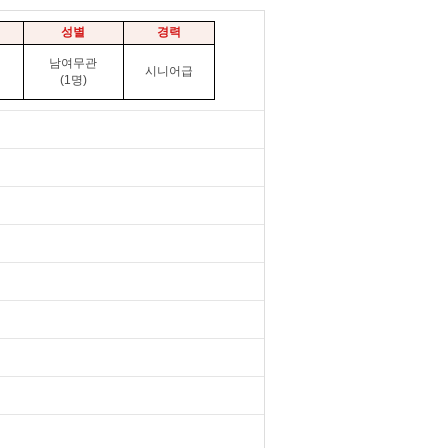
성별
경력
남여무관
시니어급
(1명)