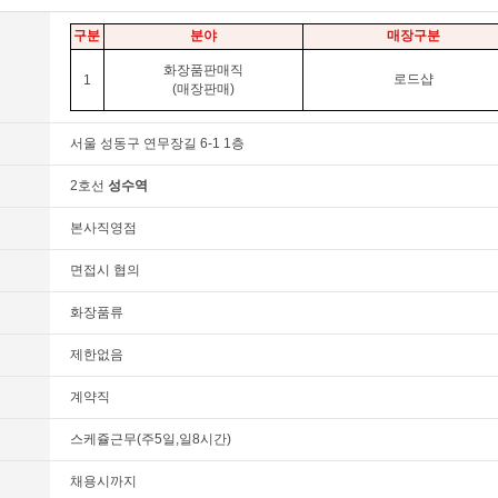
구분
분야
매장구분
화장품판매직
로드샵
1
(매장판매)
서울 성동구 연무장길 6-1 1층
2호선
성수역
본사직영점
면접시 협의
화장품류
제한없음
계약직
스케쥴근무(주5일,일8시간)
채용시까지