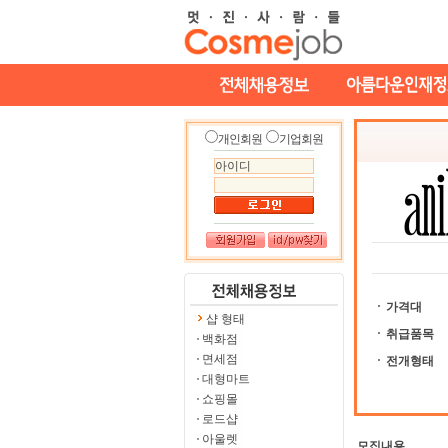
개인회원
기업회원
가격대
샵 형태
취급품목
백화점
면세점
전개형태
대형마트
쇼핑몰
로드샵
아울렛
모집내용