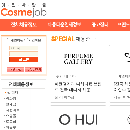
개인회원
기업회원
(주)베네피아
케이엘에
퍼퓸갤러리 니치퍼퓸 브랜
[전국 채
드 전국 매니저 채용
치향수 
샵 형태
(신입/경
전국 | 백화점
서울 | 백
백화점
운셀러
면세점
대형마트
쇼핑몰
로드샵
아울렛