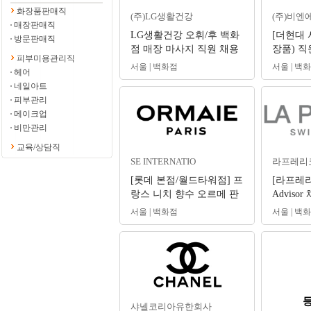
화장품판매직
(주)LG생활건강
(주)비엔에
매장판매직
LG생활건강 오휘/후 백화
[더현대 서
방문판매직
점 매장 마사지 직원 채용
장품) 직
피부미용관리직
(계약직/서울수도권)
서울 | 백화점
서울 | 백
헤어
네일아트
피부관리
메이크업
비만관리
교육/상담직
SE INTERNATIO
라프레리코
[롯데 본점/월드타워점] 프
[라프레리
랑스 니치 향수 오르메 판
Advisor
매사원 구인
서울 | 백화점
서울 | 백
샤넬코리아유한회사