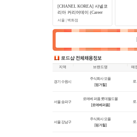
[CHANEL KOREA] 샤넬코
리아 커리어데이 (Career
day) 및 수시 채용
서울 | 백화점
로드샵
지역
브랜드명
매
주식회사 모플
로
경기 수원시
[핑거힐]
로에베 퍼퓸 롯데월드몰
로
서울 송파구
[로에베퍼퓸]
주식회사 모플
로
서울 강남구
[핑거힐]