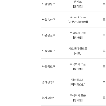
센티크
로
서울 영등포
[센티크]
Acqua Di Parma
로
서울 송파구
[아쿠아디파르마]
주식회사 모플
로
서울 용산구
[핑거힐]
시로 롯데월드몰
로
서울 송파구
[시로]
주식회사 모플
로
서울 종로구
[핑거힐]
닥터하스킨
로
경기 광명시
[닥터하스킨]
주식회사 모플
로
경기 고양시
[핑거힐]