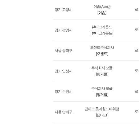
이솝(Aesop)
로
경기 고양시
[이솝]
뷰티그라운드
로
경기 광명시
[뷰티그라운드]
오센트주식회사
로
서울 송파구
[오센트]
주식회사 모플
로
경기 안성시
[핑거힐]
주식회사 모플
로
경기 수원시
[핑거힐]
딥티크 롯데월드타워점
로
서울 송파구
[딥티크]