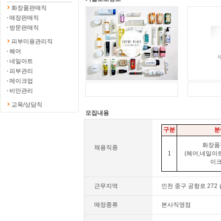
화장품판매직
매장판매직
방문판매직
피부미용관리직
헤어
네일아트
피부관리
메이크업
비만관리
교육/상담직
모집내용
구분
분
화장품
채용직종
1
(헤어,네일아
이크
근무지역
인천 중구 공항로 272
매장종류
본사직영점