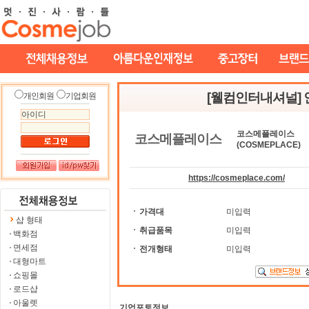
[웰컴인터내셔널]
개인회원
기업회원
코스메플레이스
코스메플레이스
(COSMEPLACE)
https://cosmeplace.com/
가격대
미입력
샵 형태
취급품목
미입력
백화점
면세점
전개형태
미입력
대형마트
쇼핑몰
로드샵
아울렛
기업포토정보