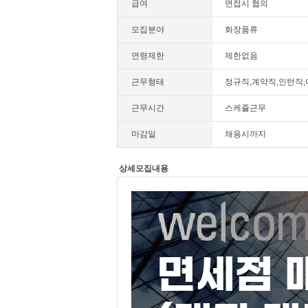
급여
면접시 협의
모집분야
화장품류
연령제한
제한없음
근무형태
정규직,계약직,인턴직
근무시간
스케쥴근무
마감일
채용시까지
상세모집내용