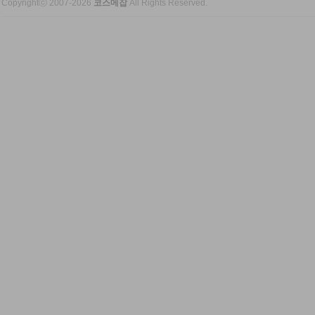
Copyrightⓒ 2007-2026
코스메잡
All Rights Reserved.