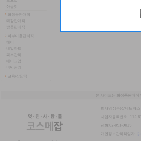
로드샵
아울렛
화장품판매직
매장판매직
방문판매직
피부미용관리직
헤어
네일아트
피부관리
메이크업
비만관리
교육/상담직
본 사이트는
화장품판매직
회사명 : (주)샵네트웍스 
사업자등록번호 : 114-8
전화:02-851-0815
개인정보관리책임자 :
[