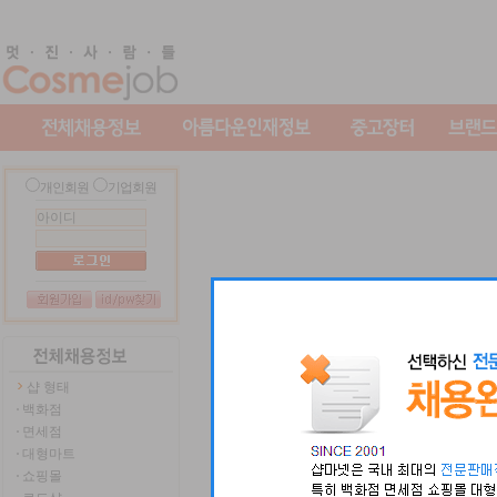
개인회원
기업회원
샵 형태
백화점
면세점
대형마트
쇼핑몰