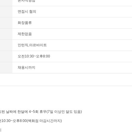
본사직영점
면접시 협의
화장품류
제한없음
인턴직,아르바이트
오전10:30~오후8:00
채용시까지
의된 날짜에 한달에 4~5회 휴무(7일 이상인 달도 있음)
전10:30~오후8:00(백화점 마감시간까지)
기