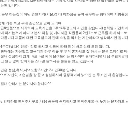
점과 신세계백화점, 갤러리아 에서는 이미 입지를 다져놓은 상태라 일하실때 불편함 
오는편 입니다.
만 근무 하는것이 아닌 경인지역(서울,경기) 백화점을 돌며 근무하는 형태이며 지방출
업체 기준 최고 우대 조건으로 맞춰 드리며
일급8만원으로 시작하며 교육기간을 1주~4주정도의 시간을 갖습니다(능력별 기간차이
판매 하시는것이 아니고 본사 직원 및 매니저급 직원들과 2인1조로 근무를 하게 되므로
 다릅니다 제품에 대한 교육받으며 판매 스킬을 익히는 기간이라고 생각하시면 됩니다
4주(개별차이있음) 정도 하시고 성과에 따라 페이 바로 상향 조정 됩니다.
 판매에는 자신있고 교육기간 하루 이틀 후 부터 혼자서도 잘 하시는 분은 고페이로 바
 절대 섭섭하지 않게 바로바로 페이 올려드리는 회사이며 판매하시면서 남 부럽지않게 
시고 월급 많이 받아가는 스타일 원하시는 분들을 찾고 있습니다
간은 점심,휴식,저녁포함 2시간~2시간30분 입니다.
으로 자신있고 손님을 잘 끌고 성실하시며 긍정적이며 밝으신 분 무조건 대 환영입니다
 절대 안하시는 분이셔야 합니다^^
-6908 언제라도 연락주시구요, 내용 꼼꼼히 숙지하시고 연락주세요~밤늦게는 문자라도 