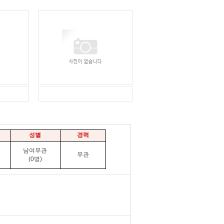
성별
경력
남여무관
무관
(0명)