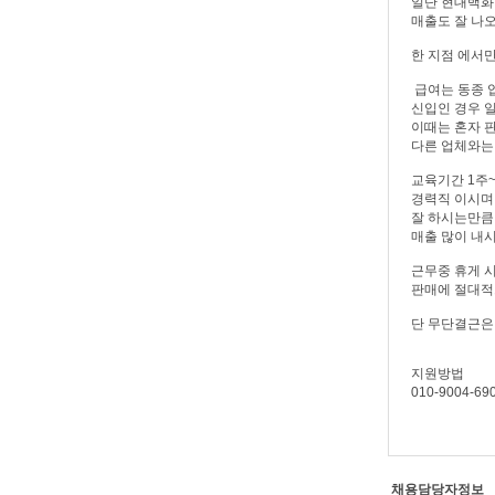
일단 현대백화
매출도 잘 나
한 지점 에서
급여는 동종 
신입인 경우 
이때는 혼자 
다른 업체와는
교육기간 1주~
경력직 이시며
잘 하시는만큼
매출 많이 내
근무중 휴게 시
판매에 절대적
단 무단결근은
지원방법
010-9004
채용담당자정보