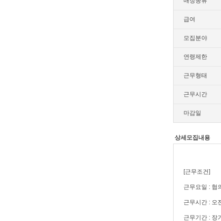
매장종류
급여
모집분야
연령제한
근무형태
근무시간
마감일
상세모집내용
[근무조건]
근무요일 : 협
근무시간 : 오
근무기간 : 장