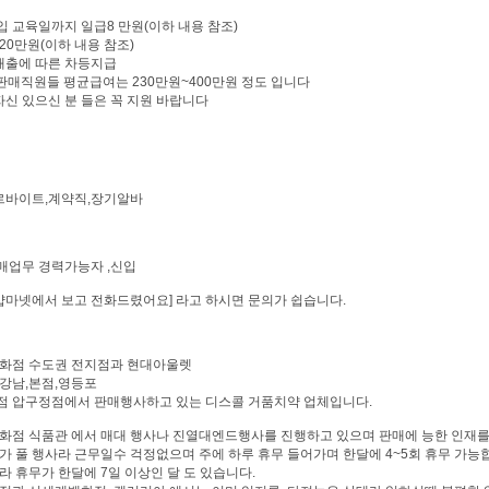
입 교육일까지 일급8 만원(이하 내용 참조)
만원(이하 내용 참조)
에 따른 차등지급
판매직원들 평균급여는 230만원~400만원 정도 입니다
있으신 분 들은 꼭 지원 바랍니다
아르바이트,계약직,장기알바
판매업무 경력가능자 ,신입
[샵마넷에서 보고 전화드렸어요] 라고 하시면 문의가 쉽습니다.
화점 수도권 전지점과 현대아울렛
강남,본점,영등포
 압구정점에서 판매행사하고 있는 디스콜 거품치약 업체입니다.
화점 식품관 에서 매대 행사나 진열대엔드행사를 진행하고 있으며 판매에 능한 인재
가 풀 행사라 근무일수 걱정없으며 주에 하루 휴무 들어가며 한달에 4~5회 휴무 가능
 휴무가 한달에 7일 이상인 달 도 있습니다.