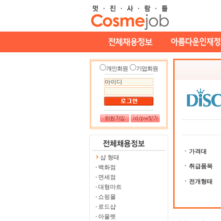
개인회원
기업회원
가격대
샵 형태
취급품목
백화점
면세점
전개형태
대형마트
쇼핑몰
로드샵
아울렛