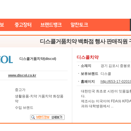
디스콜거품치약 백화점 행사 판매직원 
디스콜치약
디스콜거품치약(discol)
소재지
경기 김포시 중봉로 
보유브랜드
디스콜
www.discol.co.kr
홈페이지
http://653-17-0201
중고가
대한민국 최초로 시린이 잇몸질
생활용품-치약 거품치약 화장품
다.
약
제조사는 미국이며 FDA와 KFD
과와 대학병원에서 ...
수입 브랜드