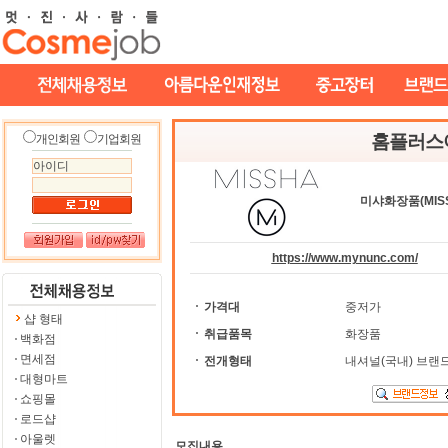
홈플러스
개인회원
기업회원
미샤화장품(MISS
https://www.mynunc.com/
가격대
중저가
샵 형태
취급품목
화장품
백화점
면세점
전개형태
내셔널(국내) 브랜
대형마트
쇼핑몰
로드샵
아울렛
모집내용