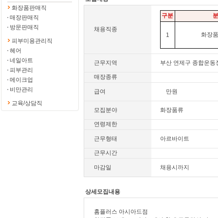
화장품판매직
구분
매장판매직
방문판매직
채용직종
화장
1
피부미용관리직
헤어
네일아트
근무지역
부산 연제구 종합운동
피부관리
매장종류
메이크업
비만관리
급여
만원
교육/상담직
모집분야
화장품류
연령제한
근무형태
아르바이트
근무시간
마감일
채용시까지
상세모집내용
홈플러스 아시아드점