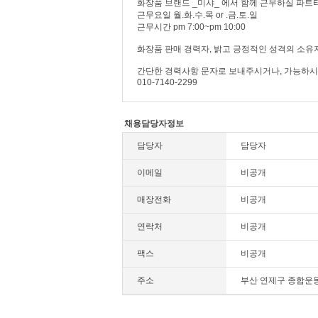
화장품 브랜드 _미샤_ 에서 함께 근무하실 파트
근무요일 월.화.수.목 or .금.토.일
근무시간 pm 7:00~pm 10:00
화장품 판매 경력자, 밝고 긍정적인 성격의 소유
간단한 경력사항 문자로 보내주시거나, 가능하시
010-7140-2299
채용담당자정보
담당자
담당자
이메일
비공개
매장전화
비공개
연락처
비공개
팩스
비공개
주소
부산 연제구 종합운동