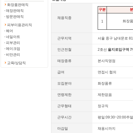
화장품판매직
구분
매장판매직
방문판매직
채용직종
화장
1
피부미용관리직
헤어
네일아트
근무지역
서울 중구 남대문로 8
피부관리
메이크업
인근전철
2호선
을지로입구역
비만관리
매장종류
본사직영점
교육/상담직
급여
면접시 협의
모집분야
화장품류
연령제한
제한없음
근무형태
정규직
근무시간
평일:09:30~20:00주말:
마감일
채용시까지