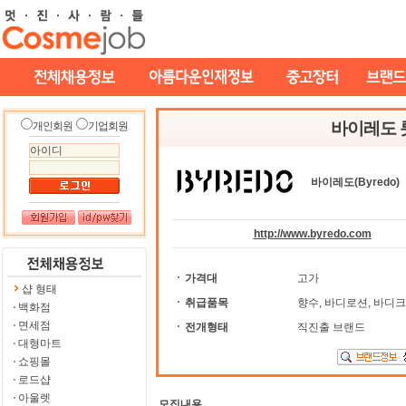
바이레도 롯
개인회원
기업회원
바이레도(Byredo)
http://www.byredo.com
가격대
고가
샵 형태
취급품목
향수, 바디로션, 바디크
백화점
면세점
전개형태
직진출 브랜드
대형마트
쇼핑몰
로드샵
아울렛
모집내용