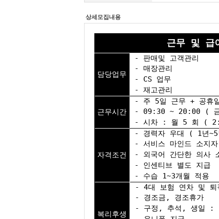
상세모집내용
근무 및 급
- 판매및 고객관리
- 매장관리
담당업무
- CS 업무
- 재고관리
- 주 5일 근무 + 공휴
- 09:30 ~ 20:00 ( 
근무시간
- 시차 : 월 5 회 ( 
- 경력자 우대 ( 1년~5
- 서비스 마인드 소지자
- 외국어 간단한 의사 
자격조건
- 인센티브 별도 지급
- 수습 1~3개월 적용
- 4대 보험 연차 및 퇴
- 경조금, 경조휴가
- 구정, 추석, 생일 : 
복리후생
- 유니폼 지급