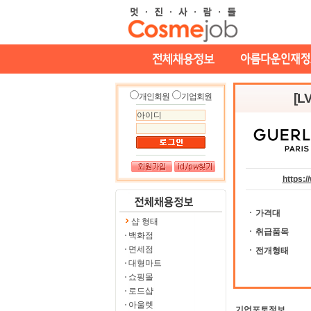
[
개인회원
기업회원
https:/
가격대
샵 형태
취급품목
백화점
면세점
전개형태
대형마트
쇼핑몰
로드샵
아울렛
기업포토정보