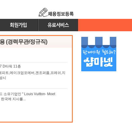
채용 (경력무관/정규직)
7 D타워 11층
네피트,메이크업포에버,겐조퍼퓸,프레쉬,지
지방시
기업인 " Louis Vuitton- Moet
업이 한국에 지사를...