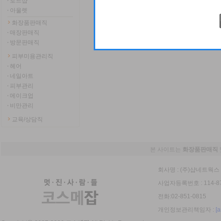
로드샵
아울렛
화장품판매직
매장판매직
방문판매직
피부미용관리직
헤어
네일아트
피부관리
메이크업
비만관리
교육/상담직
본 사이트는
화장품판매직
회사명 : (주)샵네트웍스 
사업자등록번호 : 114-8
전화:02-851-0815
개인정보관리책임자 :
[