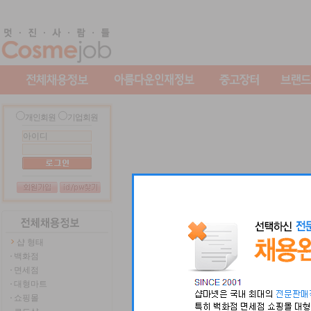
개인회원
기업회원
샵 형태
백화점
면세점
대형마트
쇼핑몰