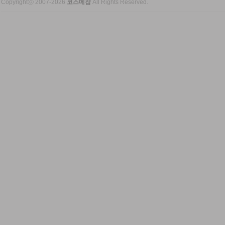
Copyrightⓒ 2007-2026
코스메잡
All Rights Reserved.