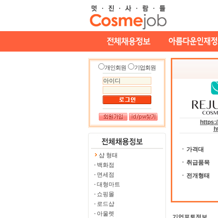
개인회원
기업회원
https:
h
가격대
샵 형태
취급품목
백화점
면세점
전개형태
대형마트
쇼핑몰
로드샵
아울렛
기업포토정보