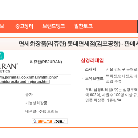
면세화장품(리쥬란) 롯데면세점(김포공항) - 판매사
삼경리테일
리쥬란(REJURAN)
소재지
서울 강남구 논현로1
백화점,면세점,판매
//m.pdrnmall.co.kr/main/html.php?
보유브랜드
크업,주류
tmidproc/brand_rejuran.html
우리 삼경리테일(주)는 삼경무역의
중가
액 602억, 사원수 100명 이상
명품 화장품 리쥬란&#...
기능성화장품
내셔널(국내) 브랜드