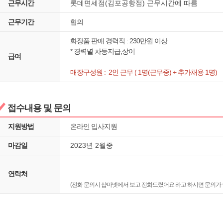
근무시간
롯데면세점(김포공항점) 근무시간에 따름
근무기간
협의
화장품 판매 경력직 : 230만원 이상
* 경력별 차등지급,상이
급여
매장구성원 : 2인 근무 ( 1명(근무중) + 추가채용 1명)
접수내용 및 문의
지원방법
온라인 입사지원
마감일
2023년 2월중
연락처
(전화 문의시 샵마넷에서 보고 전화드렸어요 라고 하시면 문의가 