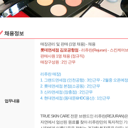
채용정보
매장관리 및 판매 (1명 채용) - 채용
롯데면세점 김포공항점
- 리쥬란(Rejuran) - 스킨케
판매사원 1명 채용 (정규직)
매장구성원 : 2인 근무
리쥬란 매장)
1. 그랜드면세점 (인천공항) : 3인근무 - 2월중 오픈예정
2. 롯데면세점 본점(소공동) : 2인근무
3. 신라면세점 (장충점) : 2인근무
4. 현대면세점 (동대문&HDC용산) : 1인근무
업무내용
TRUE SKIN CARE 전문 브랜드인 리쥬란(REJURAN)은
자연에서 엄선된 원료를 찾아 리쥬란만의 독자적인 기