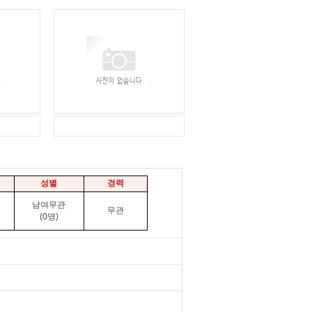
성별
경력
남여무관
무관
(0명)