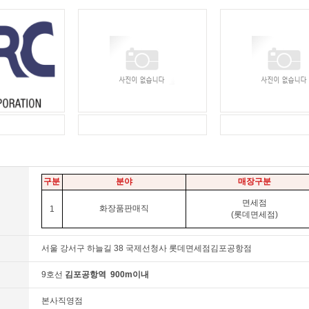
구분
분야
매장구분
면세점
화장품판매직
1
(롯데면세점)
서울 강서구 하늘길 38 국제선청사 롯데면세점김포공항점
9호선
김포공항역
900m이내
본사직영점