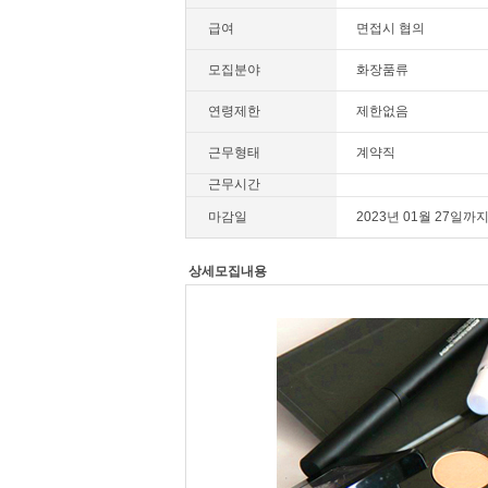
급여
면접시 협의
모집분야
화장품류
연령제한
제한없음
근무형태
계약직
근무시간
마감일
2023년 01월 27일까
상세모집내용