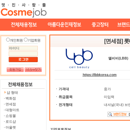
[면세점] 
개인회원
기업회원
엘비비(LBB)
https://lbbkorea.com
가격대
중가
샵 형태
취급품목
미입력
백화점
면세점
전개형태
내셔널(국내) 브
대형마트
쇼핑몰
로드샵
아울렛
기업포토정보