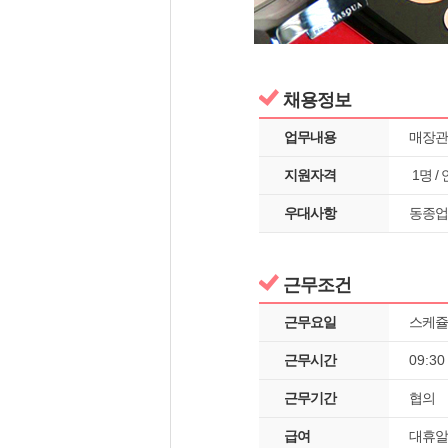
채용정보
업무내용
매장관
지원자격
1명 /
우대사항
동종업
근무조건
근무요일
스케쥴
근무시간
09:3
근무기간
협의
급여
대휴알바