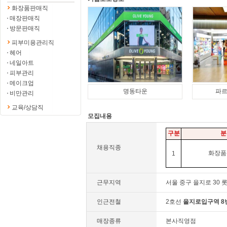
화장품판매직
매장판매직
방문판매직
피부미용관리직
헤어
네일아트
피부관리
메이크업
명동타운
파
비만관리
교육/상담직
모집내용
구분
분
채용직종
화장품
1
근무지역
서울 중구 을지로 30
인근전철
2호선
을지로입구역
8
매장종류
본사직영점