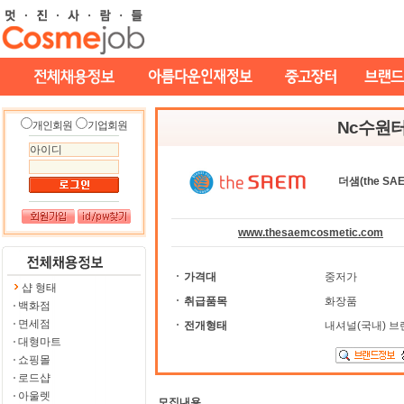
Nc수원
개인회원
기업회원
더샘(the SAE
www.thesaemcosmetic.com
가격대
중저가
샵 형태
취급품목
화장품
백화점
면세점
전개형태
내셔널(국내) 브
대형마트
쇼핑몰
로드샵
아울렛
모집내용