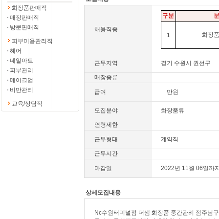
화장품판매직
구분
매장판매직
방문판매직
채용직종
화장
1
피부미용관리직
헤어
네일아트
근무지역
경기 수원시 권선구
피부관리
매장종류
메이크업
비만관리
급여
만원
교육/상담직
모집분야
화장품류
연령제한
근무형태
계약직
근무시간
마감일
2022년 11월 06일까
상세모집내용
Nc수원터미널점 더샘 화장품 중간관리 점주님