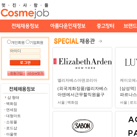
개인회원
기업회원
엘리자베스아덴코리아
케이오에
(외국계화장품)엘리자베스
[삼성역]
아덴에서근무할직원을구
파르나스몰
샵 형태
인합니다.
매니저 
서울 | 백화점
서울 | 로
백화점
면세점
대형마트
쇼핑몰
로드샵
아울렛