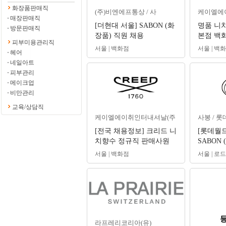
화장품판매직
(주)비엔에프통상 / 사
케이엘에
매장판매직
[더현대 서울] SABON (화
명품 니
방문판매직
장품) 직원 채용
본점 백화
피부미용관리직
쿠아 디 
서울 | 백화점
서울 | 백
헤어
네일아트
피부관리
메이크업
비만관리
교육/상담직
케이엘에이취인터내셔날(주
사봉 / 
[전국 채용정보] 크리드 니
[롯데월드
치향수 정규직 판매사원
SABON 
(신입/경력) 채용 #뷰티카
원 채용
서울 | 백화점
서울 | 로
운셀러
라프레리코리아(유)