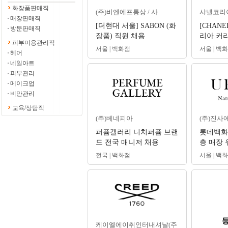
화장품판매직
(주)비엔에프통상 / 사
샤넬코리
매장판매직
[더현대 서울] SABON (화
[CHANE
방문판매직
장품) 직원 채용
리아 커리어
피부미용관리직
day) 및
서울 | 백화점
서울 | 백
헤어
네일아트
피부관리
메이크업
비만관리
교육/상담직
(주)베네피아
(주)진사
퍼퓸갤러리 니치퍼퓸 브랜
롯데백화점
드 전국 매니저 채용
층 매장 
간관리자
전국 | 백화점
서울 | 백
케이엘에이취인터내셔날(주