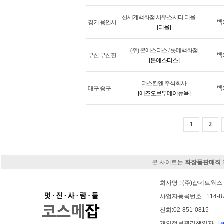
신세계백화점 사우스시티 디올 화장품 매장
백
경기 용인시
[디올]
(주) 본에스티스 / 롯데백화점
백
부산 부산진
[본에스티스]
더스킨앤 주식회사
백
대구 중구
[에즈오브투데이뉴욕]
1
2
본 사이트는
화장품판매직
회사명 : (주)샵네트웍스 
사업자등록번호 : 114-8
전화:02-851-0815
개인정보관리책임자 :
[a