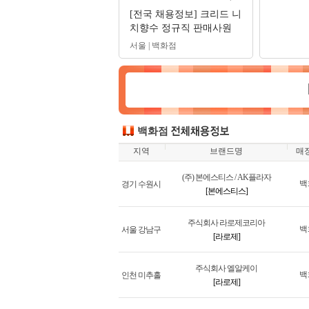
[전국 채용정보] 크리드 니
치향수 정규직 판매사원
(신입/경력) 채용 #뷰티카
서울 | 백화점
운셀러
백화점
지역
브랜드명
매
(주) 본에스티스 / AK플라자
백
경기 수원시
[본에스티스]
주식회사 라로제코리아
백
서울 강남구
[라로제]
주식회사 엘알케이
백
인천 미추홀
[라로제]