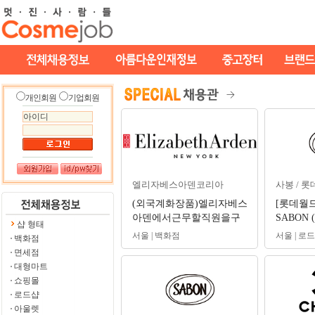
개인회원
기업회원
엘리자베스아덴코리아
사봉 / 
(외국계화장품)엘리자베스
[롯데월드
아덴에서근무할직원을구
SABON 
샵 형태
인합니다.
원 채용
서울 | 백화점
서울 | 로
백화점
면세점
대형마트
쇼핑몰
로드샵
아울렛