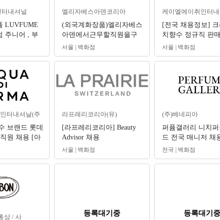
인터내셔널
엘리자베스아덴코리아
케이엘에이취인터내
 LUVFUME
(외국계화장품)엘리자베스
[전국 채용정보] 
주니어 , 부
아덴에서근무할직원을구
치향수 정규직 판
인합니다.
(신입/경력) 채용 
서울 | 백화점
서울 | 백화점
운셀러
인터내셔날(주
라프레리코리아(유)
(주)베네피아
수 브랜드 롯데
[라프레리코리아] Beauty
퍼퓸갤러리 니치퍼
직원 채용 [아
Advisor 채용
드 전국 매니저 채
마]
서울 | 백화점
전국 | 백화점
등록대기중
등록대기
상 / 사