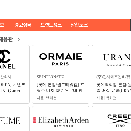
한회사
SE INTERNATIO
(주)진사에프엔비/유
KOREA] 샤넬코
[롯데 본점/월드타워점] 프
롯데백화점 본점(을
 (Career
랑스 니치 향수 오르메 판
층 매장 유랑(URAN
시 채용
매사원 구인
간관리자 채용합니
서울 | 백화점
서울 | 백화점