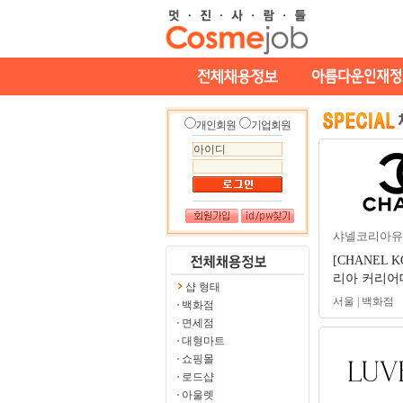
개인회원
기업회원
샤넬코리아유
[CHANEL 
리아 커리어데이
샵 형태
day) 및 수
서울 | 백화점
백화점
면세점
대형마트
쇼핑몰
로드샵
아울렛