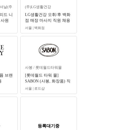
셔날(주
(주)LG생활건강
크리드 니
LG생활건강 오휘/후 백화
매사원
점 매장 마사지 직원 채용
#뷰티카
(계약직/서울수도권)
서울 | 백화점
사봉 / 롯데월드타워몰
퓸 브랜
[롯데월드 타워 몰]
용
SABON (사봉, 화장품) 직
원 채용
서울 | 로드샵
중
등록대기중