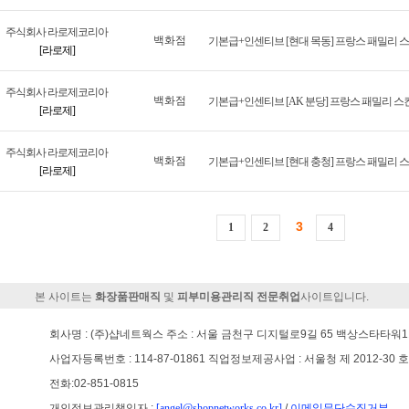
주식회사 라로제코리아
백화점
[라로제]
주식회사 라로제코리아
백화점
[라로제]
주식회사 라로제코리아
백화점
[라로제]
3
1
2
4
본 사이트는
화장품판매직
및
피부미용관리직
전문취업
사이트입니다.
회사명 : (주)샵네트웍스 주소 : 서울 금천구 디지털로9길 65 백상스타타워1차 
사업자등록번호 : 114-87-01861 직업정보제공사업 : 서울청 제 2012-30 
전화:02-851-0815
개인정보관리책임자 :
[angel@shopnetworks.co.kr]
/
이메일무단수집거부