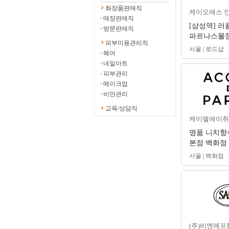
화장품판매직
케이오에스 
매장판매직
[삼성역] 러퓸
방문판매직
파르나스몰점 
피부미용관리직
매니저 구인
서울 | 로드샵
헤어
네일아트
피부관리
메이크업
비만관리
교육/상담직
케이엘에이취
명품 니치향
본점 백화점 
쿠아 디 파르
서울 | 백화점
(주)비엔에프통