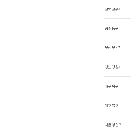
전북 전주시
광주 동구
부산 부산진
경남 창원시
대구 북구
대구 북구
서울 양천구