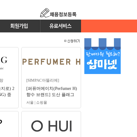
랑
[SIMPAC아뜰리에]
지로) 2
[퍼퓨머에이치(Perfumer H)
G) 중
향수 브랜드] 도산 플래그
다.
십 향수 큐레이터(Scent
서울 | 쇼핑몰
Curator)채용