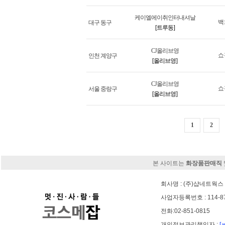
케이엘에이취인터내셔날
백
대구 동구
[트루동]
CJ올리브영
쇼
인천 계양구
[올리브영]
CJ올리브영
쇼
서울 중랑구
[올리브영]
1
2
본 사이트는
화장품판매직
회사명 : (주)샵네트웍스 
사업자등록번호 : 114-8
전화:02-851-0815
개인정보관리책임자 :
[a