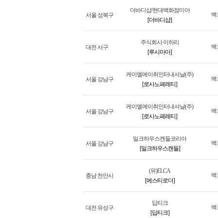
더바디샵/현대백화점미아
백
서울 성북구
[더바디샵]
주식회사 이하리
백
대전 서구
[루시마마]
케이엘에이취인터내셔날(주)
백
서울 강남구
[로사노페레티]
케이엘에이취인터내셔날(주)
백
서울 강남구
[로사노페레티]
밀크하우스캔들코리아
백
서울 강남구
[밀크하우스캔들]
(유)ELCA
백
충남 천안시
[에스티로더]
딥티크
백
대전 유성구
[딥티크]