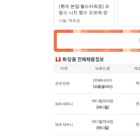
[롯데 본점/월드타워점] 프
랑스 니치 향수 오르메 판
매사원 구인
서울 | 백화점
화장품
지역
브랜드명
매
(주)베네피아
백
전국 전체
[퍼퓸갤러리]
메디힐/면세점
면
제주 제주시
[메디힐]
메디힐/면세점
면
제주 제주시
[메디힐]