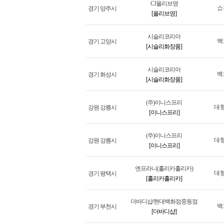
CJ올리브영
쇼
경기 양주시
[올리브영]
시슬리코리아
백
경기 고양시
[시슬리화장품]
시슬리코리아
백
경기 화성시
[시슬리화장품]
(주)이니스프리
대
강원 강릉시
[이니스프리]
(주)이니스프리
대
강원 강릉시
[이니스프리]
엔프라니(홀리카홀리카)
대
경기 평택시
[홀리카홀리카]
더바디샵/현대백화점중동점
백
경기 부천시
[더바디샵]