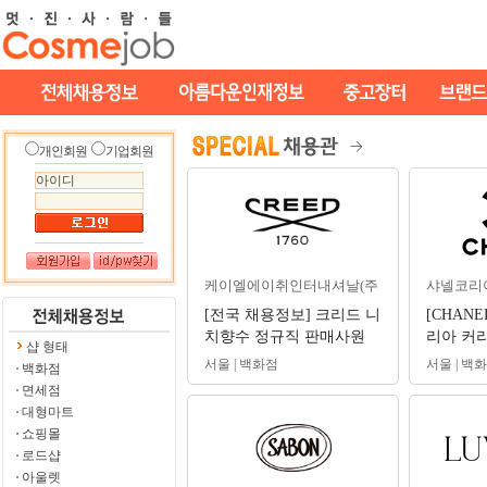
개인회원
기업회원
케이엘에이취인터내셔날(주
샤넬코리
[전국 채용정보] 크리드 니
[CHANE
치향수 정규직 판매사원
리아 커리어
샵 형태
(신입/경력) 채용 #뷰티카
day) 및
서울 | 백화점
서울 | 백
백화점
운셀러
면세점
대형마트
쇼핑몰
로드샵
아울렛