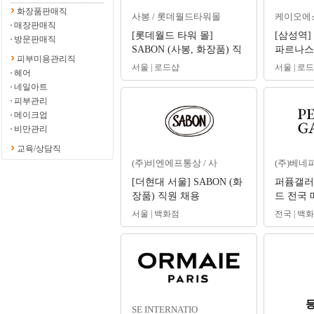
화장품판매직
사봉 / 롯데월드타워몰
케이오에
매장판매직
[롯데월드 타워 몰]
[삼성역]
방문판매직
SABON (사봉, 화장품) 직
파르나스몰
피부미용관리직
원 채용
매니저 
서울 | 로드샵
서울 | 로
헤어
네일아트
피부관리
메이크업
비만관리
교육/상담직
(주)비엔에프통상 / 사
(주)베네
[더현대 서울] SABON (화
퍼퓸갤러
장품) 직원 채용
드 전국 
서울 | 백화점
전국 | 백
SE INTERNATIO