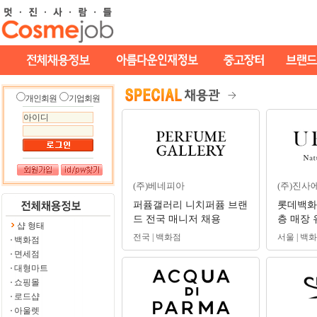
개인회원
기업회원
(주)베네피아
(주)진사
퍼퓸갤러리 니치퍼퓸 브랜
롯데백화점
드 전국 매니저 채용
층 매장 
샵 형태
간관리자
전국 | 백화점
서울 | 백
백화점
면세점
대형마트
쇼핑몰
로드샵
아울렛