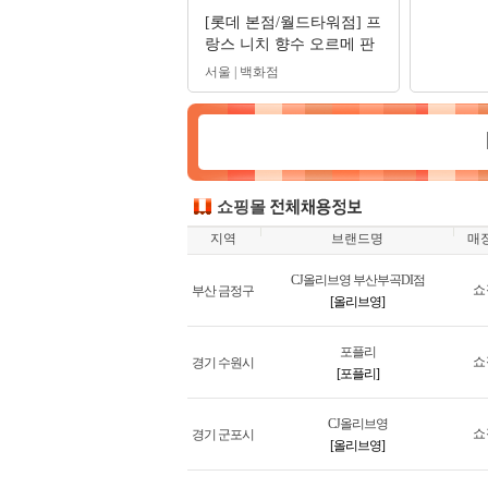
[롯데 본점/월드타워점] 프
랑스 니치 향수 오르메 판
매사원 구인
서울 | 백화점
쇼핑몰
지역
브랜드명
매
CJ올리브영 부산부곡DI점
쇼
부산 금정구
[올리브영]
포플리
쇼
경기 수원시
[포플리]
CJ올리브영
쇼
경기 군포시
[올리브영]