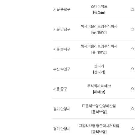
스테이위드
쇼
서울 종로구
[유쏘풀]
씨제이올리브영주식회사
쇼
서울 강남구
[올리브영]
씨제이올리브영주식회사
쇼
서울 송파구
[올리브영]
센티카
쇼
부산 수영구
[센티카]
주식회사 헤메코
쇼
서울 중구
[헤메코]
CJ올리브영 안양비산점
쇼
경기 안양시
[올리브영]
CJ올리브영 평촌역사거리점
쇼
경기 안양시
[올리브영]