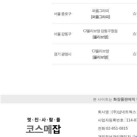
퍼퓸그라피
쇼
서울 종로구
[퍼퓸그라피]
CJ올리브영 강동구청점
쇼
서울 강동구
[올리브영]
CJ올리브영
쇼
경기 광명시
[올리브영]
본 사이트는
화장품판매직
회사명 : (주)샵네트웍스 
사업자등록번호 : 114-8
전화:02-851-0815
개인정보관리책임자 :
[a