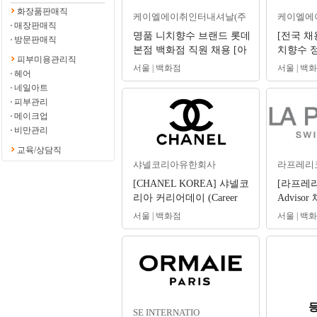
화장품판매직
케이엘에이취인터내셔날(주
케이엘에
매장판매직
명품 니치향수 브랜드 롯데
[전국 채
방문판매직
본점 백화점 직원 채용 [아
치향수 
피부미용관리직
쿠아 디 파르마]
(신입/경
서울 | 백화점
서울 | 백
헤어
운셀러
네일아트
피부관리
메이크업
비만관리
교육/상담직
샤넬코리아유한회사
라프레리코
[CHANEL KOREA] 샤넬코
[라프레리
리아 커리어데이 (Career
Advisor
day) 및 수시 채용
서울 | 백화점
서울 | 백
SE INTERNATIO