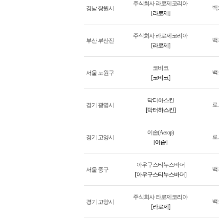
주식회사 라로제코리아
백
경남 창원시
[라로제]
주식회사 라로제코리아
백
부산 부산진
[라로제]
코비코
백
서울 노원구
[코비코]
닥터하스킨
로
경기 광명시
[닥터하스킨]
이솝(Aesop)
로
경기 고양시
[이솝]
아우구스티누스바더
백
서울 중구
[아우구스티누스바더]
주식회사 라로제코리아
백
경기 고양시
[라로제]