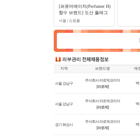
[퍼퓨머에이치(Perfumer H)
향수 브랜드] 도산 플래그
십 향수 큐레이터(Scent
서울 | 쇼핑몰
Curator)채용
피부관리
지역
브랜드명
매
주식회사 라로제코리아
백
서울 강남구
[라로제]
주식회사 라로제코리아
백
서울 강남구
[라로제]
주식회사 라로제코리아
백
경기 화성시
[라로제]