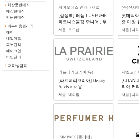
화장품판매직
케이오에스 인터내셔널
(주)진사
매장판매직
[삼성역] 러퓸 LUVFUME
롯데백화점
방문판매직
파르나스몰점 주니어 , 부
층 매장 
피부미용관리직
매니저 구인
간관리자
서울 | 로드샵
서울 | 백
헤어
네일아트
피부관리
메이크업
비만관리
교육/상담직
라프레리코리아(유)
샤넬코리
[라프레리코리아] Beauty
[CHANE
Advisor 채용
리아 커리어
day) 및
서울 | 백화점
서울 | 백
[SIMPAC아뜰리에]