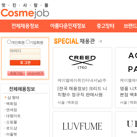
개인회원
기업회원
케이엘에이취인터내셔날(주
케이엘에
[전국 채용정보] 크리드 니
명품 니
치향수 정규직 판매사원
본점 백화
샵 형태
(신입/경력) 채용 #뷰티카
쿠아 디 
서울 | 백화점
서울 | 백
백화점
운셀러
면세점
대형마트
쇼핑몰
로드샵
아울렛