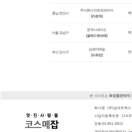
주식회사 라로제코리아
백
충남 천안시
[라로제]
한국시세이도
백
서울 강남구
[끌레드뽀보떼]
삼경리테일
면
부산 강서구
[리쥬란]
본 사이트는
화장품판매직
회사명 : (주)샵네트웍스 
사업자등록번호 : 114-8
전화:02-851-0815
개인정보관리책임자 :
[a